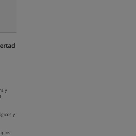
bertad
l
ra y
s
ógicos y
cipios