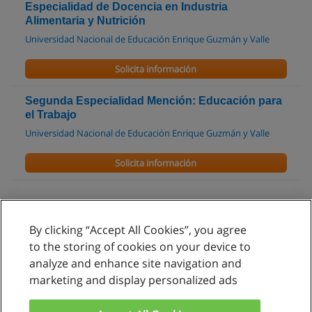
Especialidad de Docencia en Industria
Alimentaria y Nutrición
Universidad Nacional de Educación Enrique Guzmán y Valle
Solicita información
Segunda Especialidad Mención: Educación para
el Trabajo
Universidad Nacional de Educación Enrique Guzmán y Valle
Solicita información
By clicking “Accept All Cookies”, you agree
Reglas de uso
to the storing of cookies on your device to
analyze and enhance site navigation and
Privacidad de datos
marketing and display personalized ads
Contactar con Educaedu