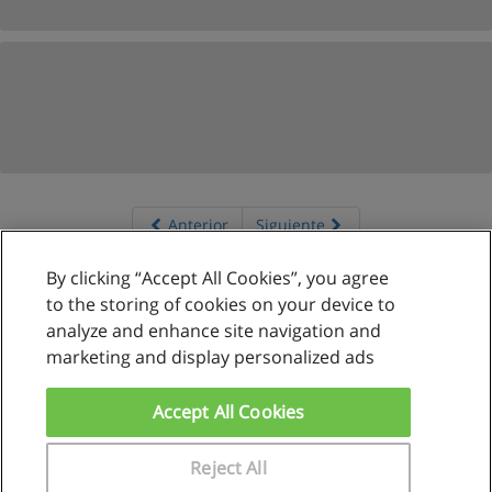
Anterior
Siguiente
Página
8
de
70
By clicking “Accept All Cookies”, you agree
to the storing of cookies on your device to
analyze and enhance site navigation and
marketing and display personalized ads
Reglas de uso
Privacidad de datos
Accept All Cookies
Contactar con Educaedu
Reject All
Copyright © Educaedu Business S.L. - CIF : B-95610580: -