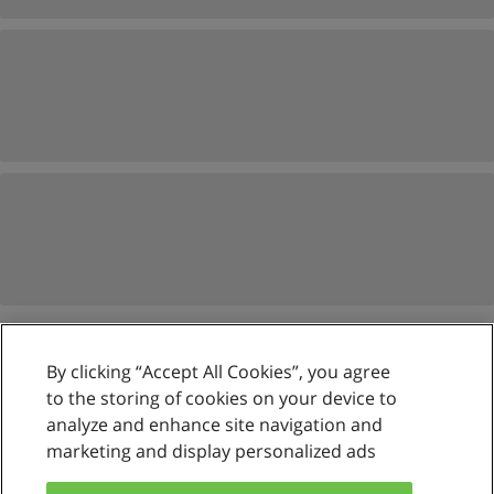
By clicking “Accept All Cookies”, you agree
Reglas de uso
to the storing of cookies on your device to
analyze and enhance site navigation and
Privacidad de datos
marketing and display personalized ads
Contactar con Educaedu