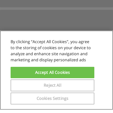
By clicking “Accept All Cookies”, you agree
to the storing of cookies on your device to
analyze and enhance site navigation and
marketing and display personalized ads
Reglas de uso
Privacidad de datos
Accept All Cookies
Contactar con Educaedu
Reject All
Copyright © Educaedu Business S.L. - CIF : B-95610580: -
www.educaedu.com.pe
Cookies Settings