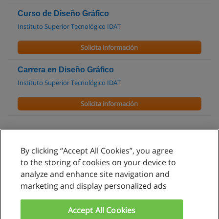
Curso de Diseño Gráfico
Instituto Superior Tecnológico IDAT
Solicita información
Carrera en Diseño Gráfico
Instituto Superior Tecnológico IDAT
Solicita información
By clicking “Accept All Cookies”, you agree
Reglas de uso
to the storing of cookies on your device to
analyze and enhance site navigation and
Privacidad de datos
marketing and display personalized ads
Contactar con Educaedu
Accept All Cookies
Copyright © Educaedu Business S.L. - CIF : B-95610580: -