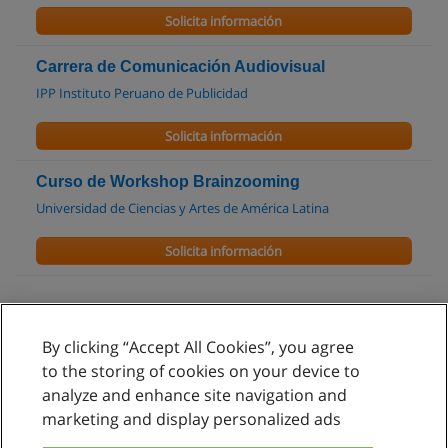
Solicita información
Carrera de Comunicación Audiovisual
IPP Instituto Peruano de Publicidad
Solicita información
Curso de Workshop Brainzooming
Universidad de Ciencias y Artes de América Latina
Solicita información
By clicking “Accept All Cookies”, you agree
Reglas de uso
to the storing of cookies on your device to
analyze and enhance site navigation and
Privacidad de datos
marketing and display personalized ads
Contactar con Educaedu