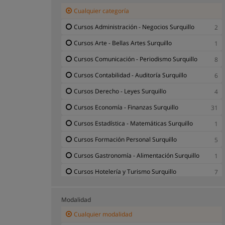
Cualquier categoría
Cursos Administración - Negocios Surquillo
2
Cursos Arte - Bellas Artes Surquillo
1
Cursos Comunicación - Periodismo Surquillo
8
Cursos Contabilidad - Auditoría Surquillo
6
Cursos Derecho - Leyes Surquillo
4
Cursos Economía - Finanzas Surquillo
31
Cursos Estadística - Matemáticas Surquillo
1
Cursos Formación Personal Surquillo
5
Cursos Gastronomía - Alimentación Surquillo
1
Cursos Hotelería y Turismo Surquillo
7
Cursos Ingeniería - Tecnología Surquillo
1
Modalidad
Cursos Marketing - Publicidad Surquillo
6
Cualquier modalidad
Cursos Psicología - Salud Mental Surquillo
2