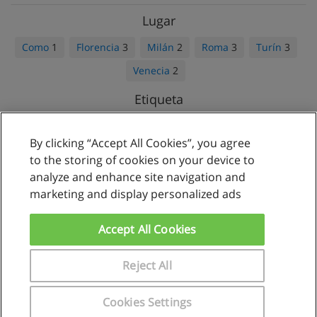
Lugar
Como
1
Florencia
3
Milán
2
Roma
3
Turín
3
Venecia
2
Etiqueta
Privados
5
Extranjeros
5
By clicking “Accept All Cookies”, you agree
to the storing of cookies on your device to
analyze and enhance site navigation and
marketing and display personalized ads
Reglas de uso
Privacidad de datos
Accept All Cookies
Contactar con Educaedu
Reject All
Copyright © Educaedu Business S.L. - CIF : B-95610580: -
www.educaedu.com.pe
Cookies Settings