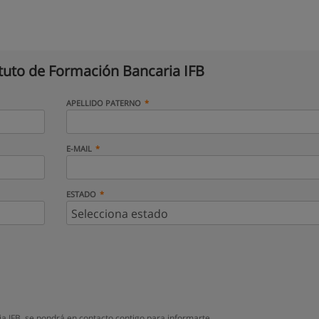
ituto de Formación Bancaria IFB
APELLIDO PATERNO
E-MAIL
ESTADO
a IFB, se pondrá en contacto contigo para informarte