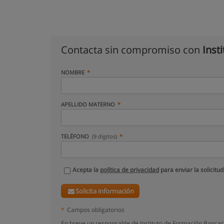
Contacta sin compromiso con
Inst
NOMBRE
APELLIDO MATERNO
TELÉFONO
(9 dígitos)
Acepta la
política de privacidad
para enviar la solicitud
Solicita información
*
Campos obligatorios
En breve un responsable de Instituto de Formación Bancari