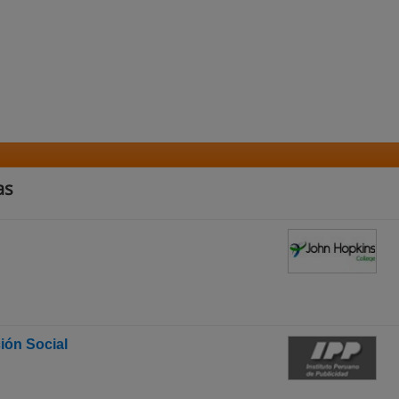
as
ión Social