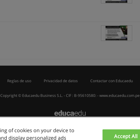
Reglas de uso
Privacidad de datos
Contactar con Educaedu
Copyright © Educaedu Business S.L. - CIF : B-95610580: -
www.educaedu.com.pe
ring of cookies on your device to
Accept All
and display personalized ads