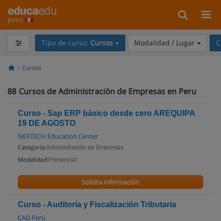
perú
Tipo de curso:
Cursos
Modalidad / Lugar
C
Cursos
88
Cursos de Administración de Empresas en Peru
Curso - Sap ERP básico desde cero AREQUIPA
19 DE AGOSTO
NEXTECH Education Center
Categoría:
Administración de Empresas
Modalidad:
Presencial
Solicita información
Curso - Auditoría y Fiscalización Tributaria
CAD Perú