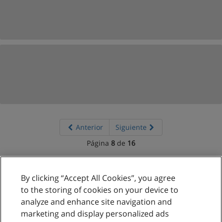
Anterior
Siguiente
Página
8
de
16
By clicking “Accept All Cookies”, you agree
Reglas de uso
to the storing of cookies on your device to
analyze and enhance site navigation and
Privacidad de datos
marketing and display personalized ads