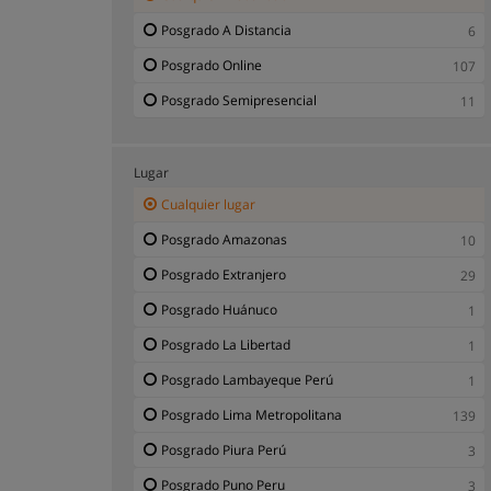
Posgrado Gastronomía - Alimentación
1
Posgrado A Distancia
6
Posgrado Geografía - Geología
1
Posgrado Online
107
Posgrado Hotelería y Turismo
3
Posgrado Semipresencial
11
Posgrado Impuestos - Renta
2
Posgrado Ingeniería - Tecnología
18
Lugar
Posgrado Inmobiliaria
1
Cualquier lugar
Posgrado MBA
1
Posgrado Amazonas
10
Posgrado Marketing - Publicidad
33
Posgrado Extranjero
29
Posgrado Medicina - Salud
28
Posgrado Huánuco
1
Posgrado Medio Ambiente
8
Posgrado La Libertad
1
Posgrado Psicología - Salud Mental
8
Posgrado Lambayeque Perú
1
Posgrado Recursos Humanos - RRHH
16
Posgrado Lima Metropolitana
139
Posgrado Riesgo de Trabajo
2
Posgrado Piura Perú
3
Posgrado Servicios Públicos
2
Posgrado Puno Peru
3