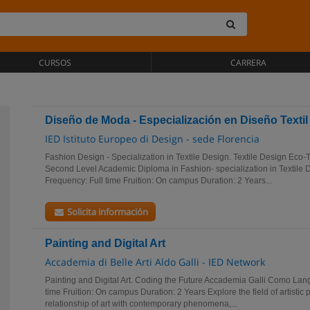
CURSOS
CARRERA
Diseño de Moda - Especialización en Diseño Textil
IED Istituto Europeo di Design - sede Florencia
Fashion Design - Specialization in Textile Design. Textile Design Eco-T
Second Level Academic Diploma in Fashion- specialization in Textile
Frequency: Full time Fruition: On campus Duration: 2 Years...
Solicita información
Painting and Digital Art
Accademia di Belle Arti Aldo Galli - IED Network
Painting and Digital Art. Coding the Future Accademia Galli Como Lan
time Fruition: On campus Duration: 2 Years Explore the field of artistic
relationship of art with contemporary phenomena,...