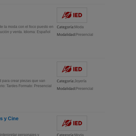
Categoría:
de la moda con el foco puesto en
Moda
bución y venta. Idioma: Español
Modalidad:
Presencial
Categoría:
d para crear piezas que van
Joyería
ario: Tardes Formato: Presencial
Modalidad:
Presencial
s y Cine
Categoría:
nterpretar personajes y
Moda