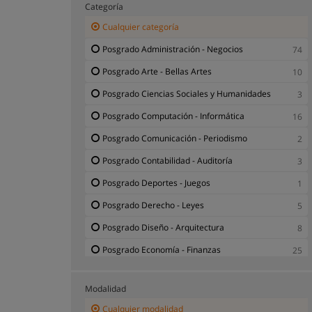
Categoría
Cualquier categoría
Posgrado Administración - Negocios
74
Posgrado Arte - Bellas Artes
10
Posgrado Ciencias Sociales y Humanidades
3
Posgrado Computación - Informática
16
Posgrado Comunicación - Periodismo
2
Posgrado Contabilidad - Auditoría
3
Posgrado Deportes - Juegos
1
Posgrado Derecho - Leyes
5
Posgrado Diseño - Arquitectura
8
Posgrado Economía - Finanzas
25
Posgrado Educación - Enseñanza
28
Modalidad
Posgrado Formación Personal
5
Cualquier modalidad