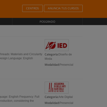
CENTROS
ANUNCIA TUS CURSOS
POSGRADO
Categoría:
hreads: Materials and Circularity
Diseño de
 Design Language: English
Moda
Modalidad:
Presencial
Categoría:
guage: English Frequency: Full
Arte Digital
 production, considering the
Modalidad:
Presencial